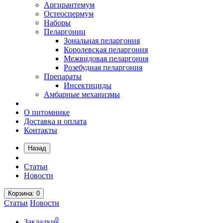
Аргирантемум
Остеоспермум
Наборы
Пеларгонии
Зональная пеларгония
Королевская пеларгония
Межвидовая пеларгония
Розебудная пеларгония
Препараты
Инсектициды
Амбарные механизмы
О питомнике
Доставка и оплата
Контакты
Назад
Статьи
Новости
Корзина
: 0
Статьи
Новости
0
Закладки