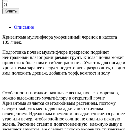
Купить
Описание
Хризантема мультифлора укорененный черенок в кассета
105 ячеек.
Подготовка почвы: мультифлоре прекрасно подойдет
нейтральный влагопроницаемый грунт. Кислая почва может
привести к болезням и гибели растения. Участок для посадки
хризантемы заранее следует подготовить: разрыхлить, на дно
ямы положить дренаж, добавить торф, компост и золу.
Особенности посадки: начиная с весны, после заморозков,
можно высаживать мультифлору в открытый грунт.
Хризантема является светолюбивым растением, поэтому
следует выбрать место для посадки с достаточным
освещением. Идеальным временем посадки считается раннее
утро или вечер, чтобы знойное солнце не опалило нежную
зелень. Растение ставят в подготовленную, влажную ямку и
засыпают грунтом. Не следует глубоко укоренять хризантему,