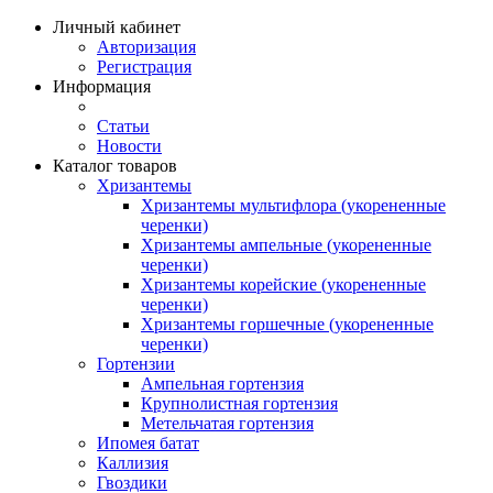
Личный кабинет
Авторизация
Регистрация
Информация
Статьи
Новости
Каталог товаров
Хризантемы
Хризантемы мультифлора (укорененные
черенки)
Хризантемы ампельные (укорененные
черенки)
Хризантемы корейские (укорененные
черенки)
Хризантемы горшечные (укорененные
черенки)
Гортензии
Ампельная гортензия
Крупнолистная гортензия
Метельчатая гортензия
Ипомея батат
Каллизия
Гвоздики