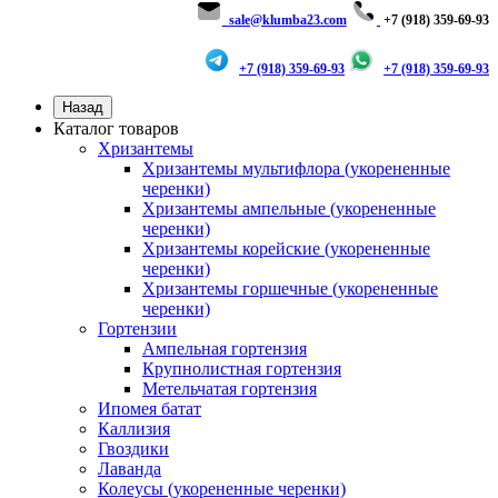
sale@klumba23.com
+7 (918) 359-69-93
+7 (918) 359-69-93
+7 (918) 359-69-93
Назад
Каталог товаров
Хризантемы
Хризантемы мультифлора (укорененные
черенки)
Хризантемы ампельные (укорененные
черенки)
Хризантемы корейские (укорененные
черенки)
Хризантемы горшечные (укорененные
черенки)
Гортензии
Ампельная гортензия
Крупнолистная гортензия
Метельчатая гортензия
Ипомея батат
Каллизия
Гвоздики
Лаванда
Колеусы (укорененные черенки)