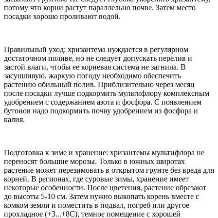
потому что корни растут параллельно почве. Затем место
посадки хорошо проливают водой.
Правильный уход: хризантема нуждается в регулярном
достаточном поливе, но не следует допускать перелив и
застой влаги, чтобы ее корневая система не загнила. В
засушливую, жаркую погоду необходимо обеспечить
растению обильный полив. Приблизительно через месяц
после посадки лучше подкормить мультифлору комплексным
удобрением с содержанием азота и фосфора. С появлением
бутонов надо подкормить почву удобрением из фосфора и
калия.
Подготовка к зиме и хранение: хризантемы мультифлора не
переносят большие морозы. Только в южных широтах
растение может перезимовать в открытом грунте без вреда для
корней. В регионах, где суровые зимы, хранение имеет
некоторые особенности. После цветения, растение обрезают
до высоты 5-10 см. Затем нужно выкопать корень вместе с
комком земли и поместить в подвал, погреб или другое
прохладное (+3...+8C), темное помещение с хорошей