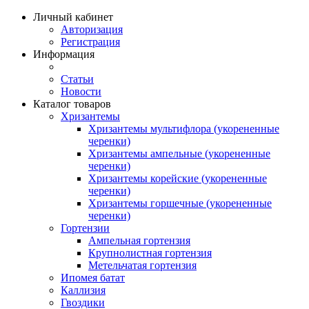
Личный кабинет
Авторизация
Регистрация
Информация
Статьи
Новости
Каталог товаров
Хризантемы
Хризантемы мультифлора (укорененные
черенки)
Хризантемы ампельные (укорененные
черенки)
Хризантемы корейские (укорененные
черенки)
Хризантемы горшечные (укорененные
черенки)
Гортензии
Ампельная гортензия
Крупнолистная гортензия
Метельчатая гортензия
Ипомея батат
Каллизия
Гвоздики