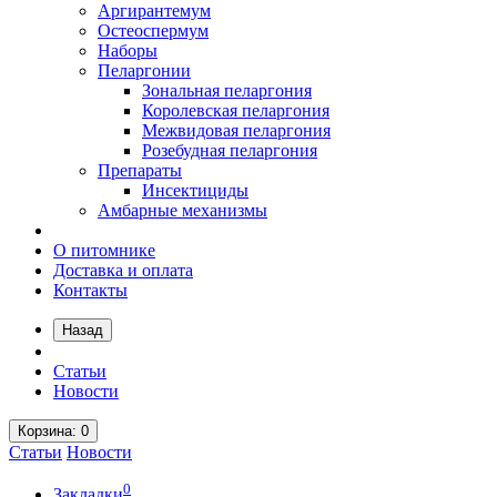
Аргирантемум
Остеоспермум
Наборы
Пеларгонии
Зональная пеларгония
Королевская пеларгония
Межвидовая пеларгония
Розебудная пеларгония
Препараты
Инсектициды
Амбарные механизмы
О питомнике
Доставка и оплата
Контакты
Назад
Статьи
Новости
Корзина
: 0
Статьи
Новости
0
Закладки