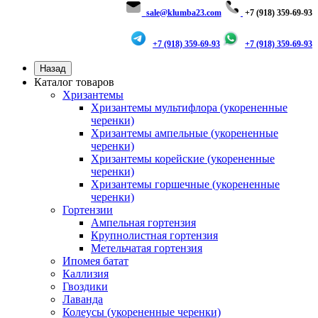
sale@klumba23.com
+7 (918) 359-69-93
+7 (918) 359-69-93
+7 (918) 359-69-93
Назад
Каталог товаров
Хризантемы
Хризантемы мультифлора (укорененные
черенки)
Хризантемы ампельные (укорененные
черенки)
Хризантемы корейские (укорененные
черенки)
Хризантемы горшечные (укорененные
черенки)
Гортензии
Ампельная гортензия
Крупнолистная гортензия
Метельчатая гортензия
Ипомея батат
Каллизия
Гвоздики
Лаванда
Колеусы (укорененные черенки)