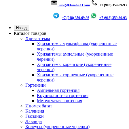
sale@klumba23.com
+7 (918) 359-69-93
+7 (918) 359-69-93
+7 (918) 359-69-93
Назад
Каталог товаров
Хризантемы
Хризантемы мультифлора (укорененные
черенки)
Хризантемы ампельные (укорененные
черенки)
Хризантемы корейские (укорененные
черенки)
Хризантемы горшечные (укорененные
черенки)
Гортензии
Ампельная гортензия
Крупнолистная гортензия
Метельчатая гортензия
Ипомея батат
Каллизия
Гвоздики
Лаванда
Колеусы (укорененные черенки)