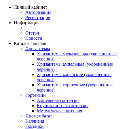
Личный кабинет
Авторизация
Регистрация
Информация
Статьи
Новости
Каталог товаров
Хризантемы
Хризантемы мультифлора (укорененные
черенки)
Хризантемы ампельные (укорененные
черенки)
Хризантемы корейские (укорененные
черенки)
Хризантемы горшечные (укорененные
черенки)
Гортензии
Ампельная гортензия
Крупнолистная гортензия
Метельчатая гортензия
Ипомея батат
Каллизия
Гвоздики