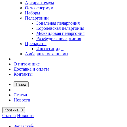
Аргирантемум
Остеоспермум
Наборы
Пеларгонии
Зональная пеларгония
Королевская пеларгония
Межвидовая пеларгония
Розебудная пеларгония
Препараты
Инсектициды
Амбарные механизмы
О питомнике
Доставка и оплата
Контакты
Назад
Статьи
Новости
Корзина
: 0
Статьи
Новости
0
Закладки