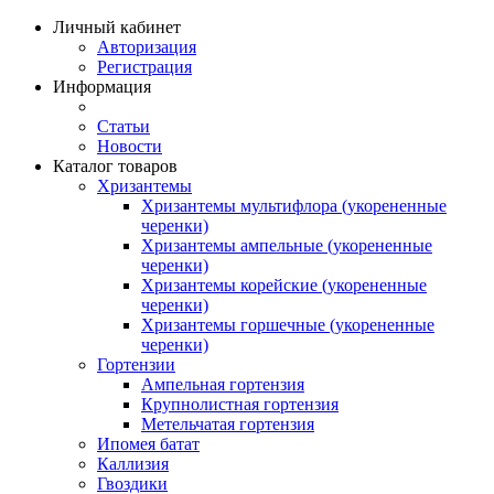
Личный кабинет
Авторизация
Регистрация
Информация
Статьи
Новости
Каталог товаров
Хризантемы
Хризантемы мультифлора (укорененные
черенки)
Хризантемы ампельные (укорененные
черенки)
Хризантемы корейские (укорененные
черенки)
Хризантемы горшечные (укорененные
черенки)
Гортензии
Ампельная гортензия
Крупнолистная гортензия
Метельчатая гортензия
Ипомея батат
Каллизия
Гвоздики