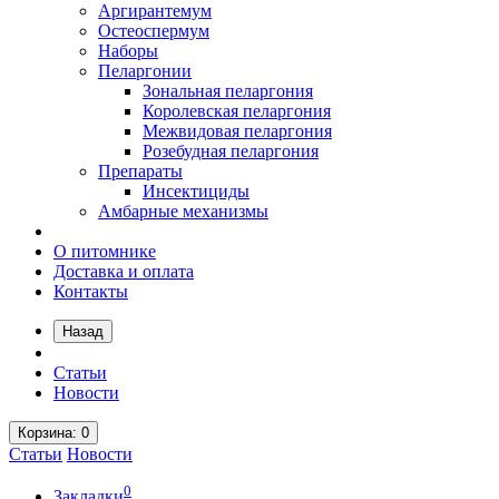
Аргирантемум
Остеоспермум
Наборы
Пеларгонии
Зональная пеларгония
Королевская пеларгония
Межвидовая пеларгония
Розебудная пеларгония
Препараты
Инсектициды
Амбарные механизмы
О питомнике
Доставка и оплата
Контакты
Назад
Статьи
Новости
Корзина
: 0
Статьи
Новости
0
Закладки