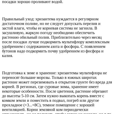
посадки хорошо проливают водой.
Правильный уход: хризантема нуждается в регулярном
достаточном поливе, но не следует допускать перелив и
застой влаги, чтобы ее корневая система не загнила. В
засушливую, жаркую погоду необходимо обеспечить
растению обильный полив. Приблизительно через месяц
после посадки лучше подкормить мультифлору комплексным
удобрением с содержанием азота и фосфора. С появлением
бутонов надо подкормить почву удобрением из фосфора и
калия.
Подготовка к зиме и хранение: хризантемы мультифлора не
переносят большие морозы. Только в южных широтах
растение может перезимовать в открытом грунте без вреда для
корней. В регионах, где суровые зимы, хранение имеет
некоторые особенности. После цветения, растение обрезают
до высоты 5-10 см. Затем нужно выкопать корень вместе с
комком земли и поместить в подвал, погреб или другое
прохладное (+3...+8C), темное помещение с хорошей
вентиляцией. Корни земляной ком периодически